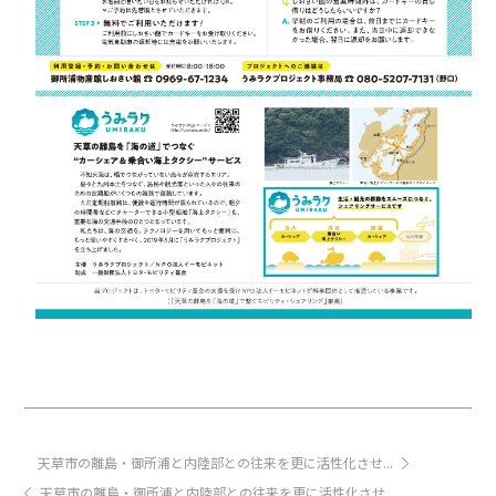
天草市の離島・御所浦と内陸部との往来を更に活性化させ...
天草市の離島・御所浦と内陸部との往来を更に活性化させ...